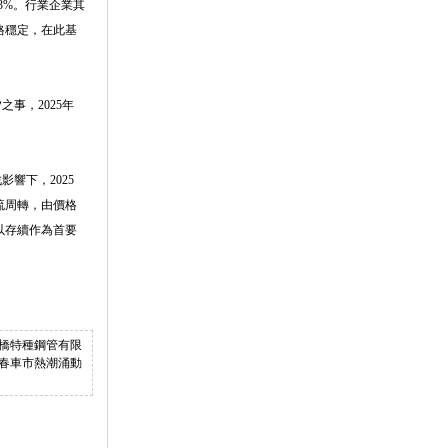
3%。行業企業其
格穩定，在此基
事，2025年
響下，2025
流周轉，由價格
以存續作為首要
市蘇橋特種鋼管有限
 新春車市熱潮涌動