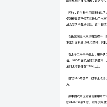
購買車輛的直接原因，超過75
同時，近半數使用購車補貼的人
促消費政策不僅直接推動了汽車
成為新的消費增長點。超半數購車
在政策刺激汽車消費過程中，除
車累計交易量1961.42萬輛，同比
在瓜子二手車平臺上，用戶的二
值。2025年春節后開工的首
量同比增長都在200%以上。
盡管2025年開年一些車企取
免。
據中國汽車流通協會乘用車市場信息
款和2022年的95款。在降價