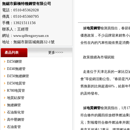
無錫市蘇橋特種鋼管有限公司
電話：0510-85362028
傳真：0510-85360795
手機：13921511156
據
地質鋼管
檢測員指出，春節
聯系人：王經理
網址：www.qdfengzeyuan.cn
優惠政策，不少品牌迎來銷售小
地址：無錫市新區城南路32-1號
全性在內的汽車性能依舊是消費
產品列表
更多>>>>
政策接續為市場賦能
DZ50鋼管
DZ40無縫管
走進位于天津北辰的一家比亞迪
DZ50無縫鋼管
會”等促銷活動公告。“春節是
DZ50地質管
舊換新的比例超過60%，給新年
R780地質管
的及時發布。
地質鉆探管
無縫鋼管
據
地質鋼管
檢測員指出，1月1
石油裂化管
符合條件的國四排放標準燃油乘
高中壓鋼管
元；對報廢符合條件燃油車并購買
石油套管
最高不超過1.5萬元，購買燃油車