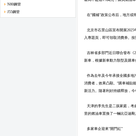
N80鋼管
J55鋼管
在“國補”政策公布后，地方或
北京市石景山區宣布開展2025
入專題頁，即可領取消費券。按照
吉林省多部門近日聯合發布《2
新車，根據新車動力類型及購車價
作為去年及今年承接全國多地汽
消費者，效果凸顯。“購車補貼
新活力。隨著利好持續釋放，今
天津的李先生是二孩家庭，考慮
里的燃油車置換了一輛比亞迪剛上
多家車企迎來“開門紅”