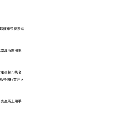
登錄懂車帝搜索進
源或燃油乘用車
服務超70萬名
為整個行業注入
李先生馬上用手