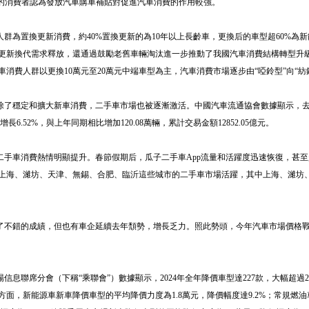
%的消費者認為發放汽車購車補貼對促進汽車消費的作用較強。
群為置換更新消費，約40%置換更新的為10年以上長齡車，更換后的車型超60%為
更新換代需求釋放，還通過鼓勵老舊車輛淘汰進一步推動了我國汽車消費結構轉型升
消費人群以更換10萬元至20萬元中端車型為主，汽車消費市場逐步由“啞鈴型”向“紡
了穩定和擴大新車消費，二手車市場也被逐漸激活。中國汽車流通協會數據顯示，
增長6.52%，與上年同期相比增加120.08萬輛，累計交易金額12852.05億元。
手車消費熱情明顯提升。春節假期后，瓜子二手車App流量和活躍度迅速恢復，甚至
周，上海、濰坊、天津、無錫、合肥、臨沂這些城市的二手車市場活躍，其中上海、濰坊
得了不錯的成績，但也有車企延續去年頹勢，增長乏力。照此勢頭，今年汽車市場價格
聯席分會（下稱“乘聯會”）數據顯示，2024年全年降價車型達227款，大幅超過202
幅度方面，新能源車新車降價車型的平均降價力度為1.8萬元，降價幅度達9.2%；常規燃