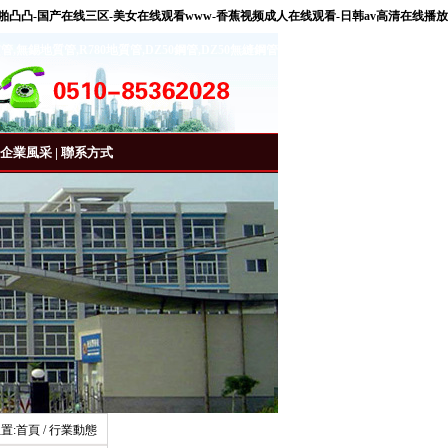
啪凸凸-国产在线三区-美女在线观看www-香蕉视频成人在线观看-日韩av高清在线播放
質管
,
無錫地質管
,
R780地質管
,
DZ50鋼管
,
DZ50無縫鋼管
企業風采
|
聯系方式
置:
首頁
/ 行業動態