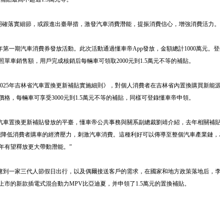
明確落實細節，或跟進出臺舉措，激發汽車消費潛能，提振消費信心，增強消費活力。
年第一期汽車消費券發放活動。此次活動通過懂車帝App發放，金額總計1000萬元。
單車銷售額，用戶完成核銷后每輛車可領取2000元到1.5萬元不等的補貼。
025年吉林省汽車置換更新補貼實施細則》，對個人消費者在吉林省內置換購買新能
格，每輛車可享受3000元到1.5萬元不等的補貼，同樣可登錄懂車帝申領。
車置換更新補貼發放的平臺，懂車帝公共事務與關系副總裁劉靖介紹，去年相關補貼
能降低消費者購車的經濟壓力，刺激汽車消費。這種利好可以傳導至整個汽車產業鏈，
年有望釋放更大帶動潛能。”
到一家三代人節假日出行，以及偶爾接送客戶的需求，在國家和地方政策落地后，
市的新款插電式混合動力MPV比亞迪夏，并申領了1.5萬元的置換補貼。