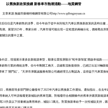
以舊換新政策接續 新春車市熱潮涌動——地質鋼管
文章來源:無錫市蘇橋特種鋼管有限公司
http://www.qdfengzeyuan.cn
前后往往是汽車銷售的淡季，但今年由于從中央到地方汽車以舊換新政策的及時出爐
高潮。展望2025年，專家分析，汽車市場可能出現一定程度的兩極分化，價格戰在所
者關注的重中之重。
4S店，現場展示著多款新能源車型，顯著位置投屏顯示“蛇年新智駕 開啟幸福路—
汽車銷售行業的傳統淡季。但今年剛開工兩天，店鋪客流恢復很快，已經訂出近10輛新
帶來了‘開門紅’。”天津市津匯誠服務有限公司總經理王占剛認為，這得益于汽車置換
7日，商務部等多部門辦公廳發布了2025年汽車以舊換新工作通知。通知指出，在去
用車納入可申請報廢更新補貼的舊車范圍。對報廢符合相關條件的舊車并購買新能源車
2.0升及以下排量燃油乘用車的，補貼1.5萬元。對置換新車給予一次性補貼支持，
補貼最高不超過1.3萬元等。