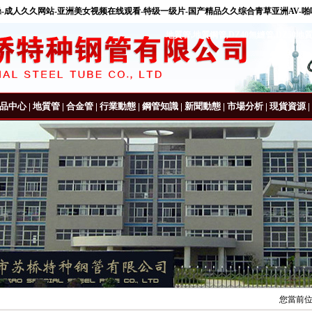
操-成人久久网站-亚洲美女视频在线观看-特级一级片-国产精品久久综合青草亚洲AV-啪
地質管
,
地質鋼管
,
DZ40無縫管
,
DZ50地
品中心
|
地質管
|
合金管
|
行業動態
|
鋼管知識
|
新聞動態
|
市場分析
|
現貨資源
|
您當前位