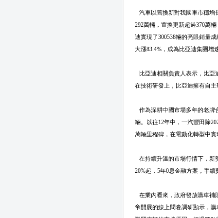
汽車以舊換新對我國車市穩增
292萬輛，置換更新超過370
迪實現了300538輛的亮眼銷
大漲83.4%，成為比亞迪集團
比亞迪相關負責人表示，比亞迪
在技術研發上，比亞迪擁有自主
作為深耕中國市場多年的老牌合資
輛。以往12年中，一汽豐田除20
萬輛里程碑，在電動化轉型中實
在持續升溫的市場行情下，新勢
20%起，5年0息金融方案，手
在業內看來，政府發放購車補貼
帝開展的線上問卷調研顯示，購