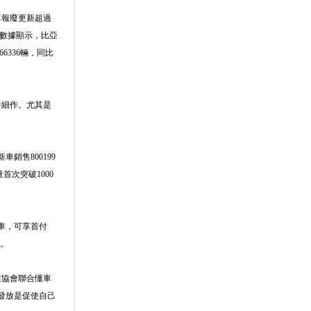
車報廢更新超過
量數據顯示，比亞
6336輛，同比
耕細作。尤其是
銷售800199
首次突破1000
車，可享首付
惠。
業協會聯合懂車
發放是促使自己