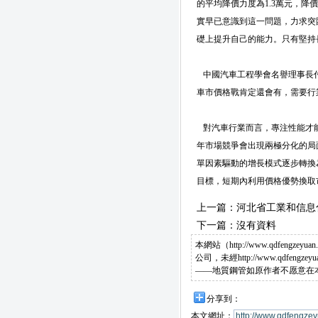
的平均降價力度為1.3萬元，降價
實早已意識到這一問題，力求突
礎上提升自己的能力。只有堅持
中國汽車工程學會名譽理事長付
車市價格戰肯定還會有，需要行
對汽車行業而言，專注性能才能
年市場競爭會出現兩極分化的局
單因素驅動的增長模式逐步轉換
目標，短期內利用價格優勢換取
上一篇：
河北省工業和信息
下一篇：沒有資料
本網站（http://www.qdf
公司，未經http://www.qd
——地質鋼管如原作者不愿意在
分享到：
本文網址：