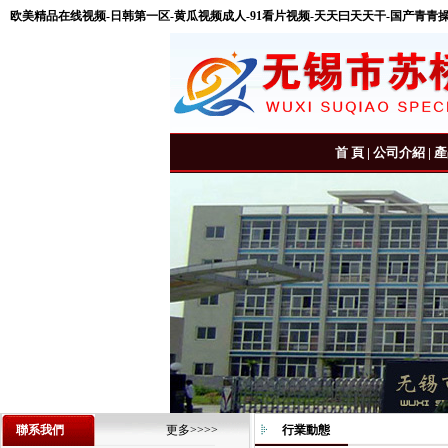
欧美精品在线视频-日韩第一区-黄瓜视频成人-91看片视频-天天曰天天干-国产青青
首 頁
|
公司介紹
|
產
聯系我們
更多>>>>
行業動態