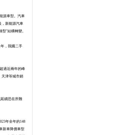
新能源車型。汽車
級，新能源汽車
錘型”結構轉變。
去年，我國二手
超過近兩年的峰
、天津等城市銷
戰延續恐在所難
3年全年的148
油車新車降價車型