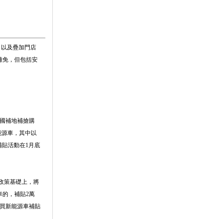
，以及疊加門店
難免，但包括安
—國補地補搶購
能源車，其中以
補貼活動在1月底
年政策基礎上，將
的，補貼2萬
購買新能源車補貼