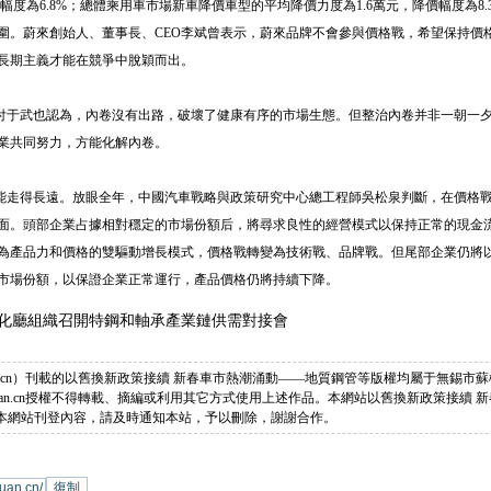
幅度為6.8%；總體乘用車市場新車降價車型的平均降價力度為1.6萬元，降價幅度為8.
圍。蔚來創始人、董事長、CEO李斌曾表示，蔚來品牌不會參與價格戰，希望保持價
長期主義才能在競爭中脫穎而出。
于武也認為，內卷沒有出路，破壞了健康有序的市場生態。但整治內卷并非一朝一夕之
業共同努力，方能化解內卷。
走得長遠。放眼全年，中國汽車戰略與政策研究中心總工程師吳松泉判斷，在價格戰影
面。頭部企業占據相對穩定的市場份額后，將尋求良性的經營模式以保持正常的現金
為產品力和價格的雙驅動增長模式，價格戰轉變為技術戰、品牌戰。但尾部企業仍將
市場份額，以保證企業正常運行，產品價格仍將持續下降。
化廳組織召開特鋼和軸承產業鏈供需對接會
engzeyuan.cn）刊載的以舊換新政策接續 新春車市熱潮涌動——地質鋼管等版權均屬于無錫
fengzeyuan.cn授權不得轉載、摘編或利用其它方式使用上述作品。本網站以舊換新政策接續
本網站刊登內容，請及時通知本站，予以刪除，謝謝合作。