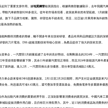
長起到了重要支撐作用。據
地質鋼管
檢測員指出，根據商務部數據顯示，去年我國汽
萬輛，帶動汽車銷售額9200多億元。從年初市場表現看，政策效果依然有望延續。1月銷
量成績。旗下子品牌方程豹、騰勢、仰望也有不錯表現。而且，比亞迪1月乘用車海外銷售6
增速最為強勢的板塊。
能夠獲得消費者的青睞，離不開多年來在技術研發、產品布局和品牌建設方面的深
研發的刀片電池、DM-i超級混動技術等核心技術，為產品提供了強大的技術支撐。
車企，一汽豐田1月銷量延續了去年的良好勢頭。在剛剛過去的2024年，一汽豐田新車
22年受疫情影響銷量下降，其余11年銷量均實現正增長，而且2024年新能源汽車年產量
現了新跨越。進入2月，一汽豐田推出多項優惠，部分車型最高補貼2.6萬元。
力車企蔚來發布5年0息購車政策。2月1日至2月28日期間，用戶支付定金購買蔚來汽
續費全免，利息最高可省4.43萬元，還可疊加享受選裝基金、免費換電券等多重購車優
作為拉動汽車消費的重要經濟手段，正深刻影響著消費者的購買決策。中國汽車工
車補貼提振消費作用凸顯，且仍有巨大增長潛力。其中，近1/3的消費者認為消費券的