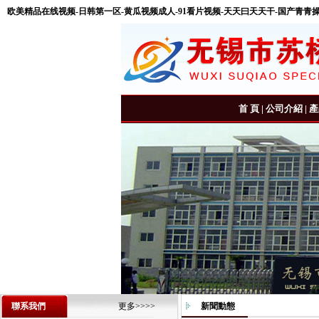
欧美精品在线视频-日韩第一区-黄瓜视频成人-91看片视频-天天曰天天干-国产青青
首 頁
|
公司介紹
|
產
聯系我們
更多>>>>
新聞動態