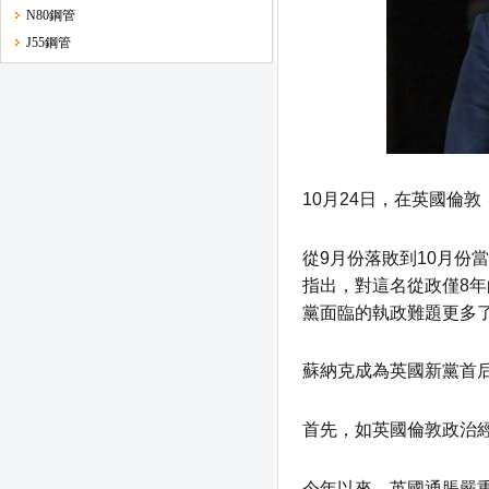
N80鋼管
J55鋼管
10月24日，在英國倫
從9月份落敗到10月份
指出，對這名從政僅8年
黨面臨的執政難題更多
蘇納克成為英國新黨首
首先，如英國倫敦政治
今年以來，英國通脹嚴