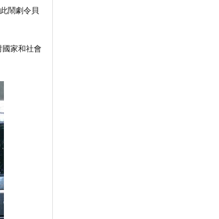
如此鬧劇令貝
對國家和社會