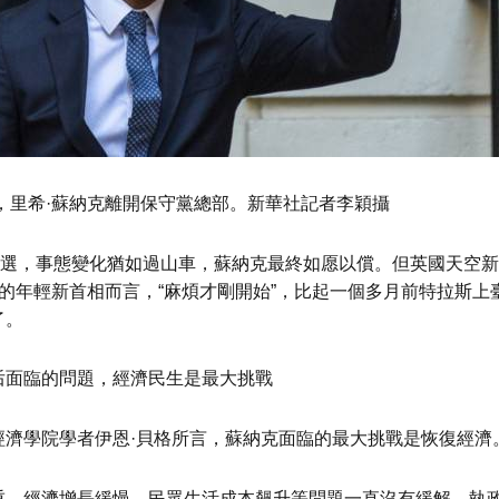
敦，里希·蘇納克離開保守黨總部。新華社記者李穎攝
當選，事態變化猶如過山車，蘇納克最終如愿以償。但英國天空
的年輕新首相而言，“麻煩才剛開始”，比起一個多月前特拉斯上
了。
后面臨的問題，經濟民生是最大挑戰
經濟學院學者伊恩·貝格所言，蘇納克面臨的最大挑戰是恢復經濟
重、經濟增長緩慢、民眾生活成本飆升等問題一直沒有緩解，執