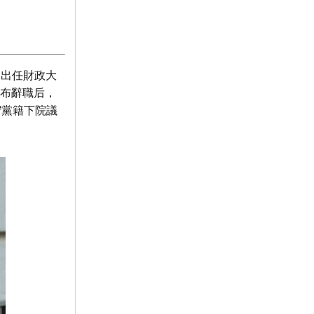
起出任財政大
宣布辭職后，
守黨籍下院議