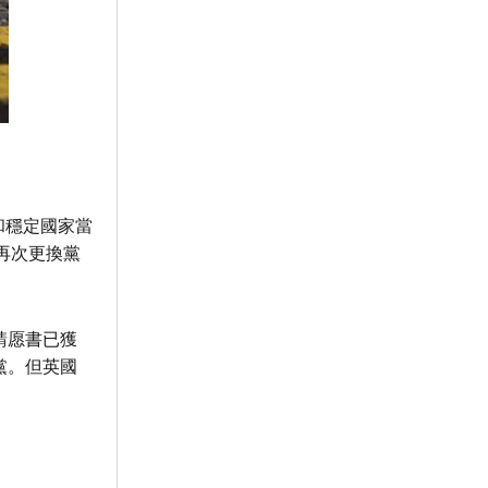
和穩定國家當
再次更換黨
請愿書已獲
黨。但英國