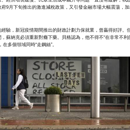
政府9月下旬推出的激進減稅政策，又引發金融市場大幅震蕩，加
的經驗，新冠疫情期間推出的財政計劃力保就業，曾贏得好評。
間，蘇納克必須重新對癥下藥。貝格認為，他不得不“在非常不利
，在多個領域同時“走鋼絲”。