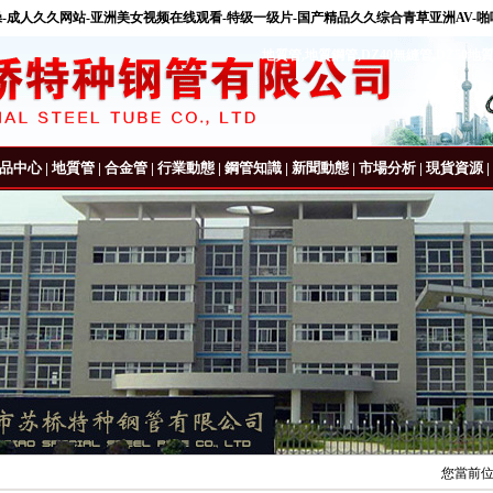
操-成人久久网站-亚洲美女视频在线观看-特级一级片-国产精品久久综合青草亚洲AV-啪
地質管
,
地質鋼管
,
DZ40無縫管
,
DZ50地
品中心
|
地質管
|
合金管
|
行業動態
|
鋼管知識
|
新聞動態
|
市場分析
|
現貨資源
|
您當前位