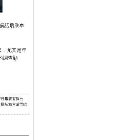
次講話后乘車
眾，尤其是年
的調查顯
蘇橋特種鋼管有限公
成為英國新黨首后面臨