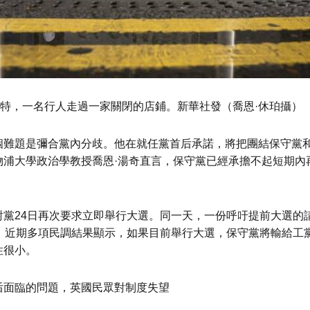
斯特，一名行人走過一家關閉的店鋪。新華社發（喬恩·休珀攝）
個難題是彌合黨內分歧。他在就任黨首后承諾，將把團結保守黨
物浦大學政治學教授喬恩·湯奇直言，保守黨已經承擔不起短期內
對黨24日再次要求立即舉行大選。同一天，一份呼吁提前大選的
名。近期多項民調結果顯示，如果目前舉行大選，保守黨將輸給工
性很小。
后面臨的問題，英國民眾對制度失望