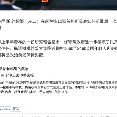
鮑里斯·約翰遜（左二）在唐寧街10號首相府發表卸任前最后一
攝
年上半年發布的一份研究報告指出，保守黨政府進一步破壞了民
信任。民調機構益普索集團近期對16歲至24歲英國年輕人所做
對英國政治前景保持樂觀。
防治核輻射的藥物
，男子沖上去伸手去接
engzeyuan.cn）刊載的DZ50鋼管-蘇納克成為英國新黨首后面臨的問題等版權均屬于無錫市
engzeyuan.cn授權不得轉載、摘編或利用其它方式使用上述作品。本網站DZ50鋼管-蘇納克
刊登內容，請及時通知本站，予以刪除，謝謝合作。