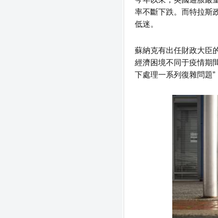
率不斷下跌。而特拉斯
低迷。
蘇納克有出任財政大臣
經濟困境不同于疫情期
下處理一系列復雜問題”