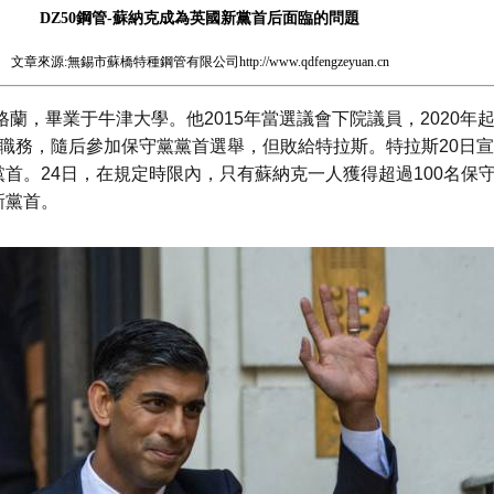
DZ50鋼管-蘇納克成為英國新黨首后面臨的問題
文章來源:無錫市蘇橋特種鋼管有限公司
http://www.qdfengzeyuan.cn
英格蘭，畢業于牛津大學。他2015年當選議會下院議員，2020年
職務，隨后參加保守黨黨首選舉，但敗給特拉斯。特拉斯20日
首。24日，在規定時限內，只有蘇納克一人獲得超過100名保
新黨首。