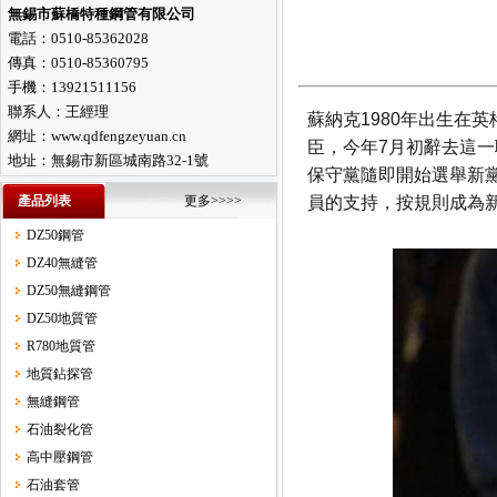
無錫市蘇橋特種鋼管有限公司
電話：0510-85362028
傳真：0510-85360795
手機：13921511156
聯系人：王經理
蘇納克1980年出生在
網址：www.qdfengzeyuan.cn
臣，今年7月初辭去這一
地址：無錫市新區城南路32-1號
保守黨隨即開始選舉新黨
產品列表
更多>>>>
員的支持，按規則成為
DZ50鋼管
DZ40無縫管
DZ50無縫鋼管
DZ50地質管
R780地質管
地質鉆探管
無縫鋼管
石油裂化管
高中壓鋼管
石油套管