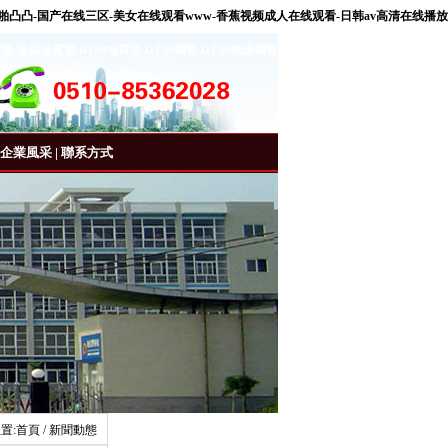
啪凸凸-国产在线三区-美女在线观看www-香蕉视频成人在线观看-日韩av高清在线播放
質管
,
無錫地質管
,
R780地質管
,
DZ50鋼管
,
DZ50無縫鋼管
企業風采
|
聯系方式
置:
首頁
/ 新聞動態