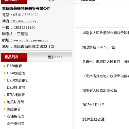
無錫市蘇橋特種鋼管有限公司
電話：0510-85362028
傳真：0510-85360795
手機：13921511156
湖南省人民政府辦公廳關于印發
聯系人：王經理
網址：www.qdfengzeyuan.cn
地址：無錫市新區城南路32-1號
湘政辦發〔2025〕7號
產品列表
更多>>>>
各市州、縣市區人民政府，省
DZ50鋼管
DZ40無縫管
《湖南省推進地方政府專項債券
DZ50無縫鋼管
DZ50地質管
湖南省人民政府辦公廳
R780地質管
地質鉆探管
2025年3月14日
無縫鋼管
石油裂化管
（此件主動公開）
高中壓鋼管