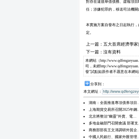
對存在違規舉借債務、虛報項目
任；涉嫌犯罪的，移送司法機關
本實施方案自發布之日起執行，
定。
上一篇：
五大首席經濟學家
下一篇：沒有資料
本網站（http://www.qdf
司，未經http://www.qdf
發”試點如原作者不愿意在本網
分享到：
本文網址：
湖南：全面推進專項債券項目
上海期貨交易所召開2025年鋼
北京將整治“幽靈”外賣、電…
多地金融部門召開會議 部署支
商務部部長王文濤調研外貿企
中國人民銀行、國家外匯管理