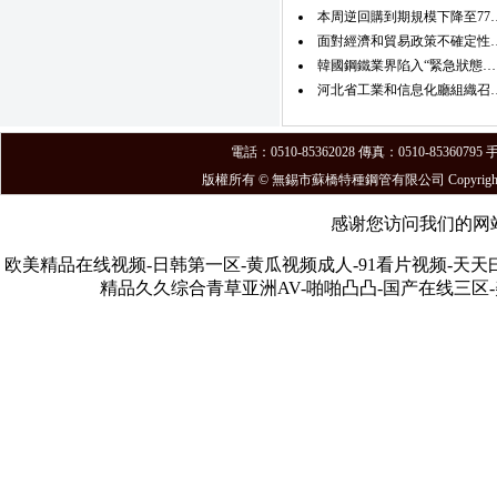
本周逆回購到期規模下降至77
面對經濟和貿易政策不確定性
韓國鋼鐵業界陷入“緊急狀態…
河北省工業和信息化廳組織召
電話：0510-85362028 傳真：0510-8536
版權所有 © 無錫市蘇橋特種鋼管有限公司 Copyright ©
感谢您访问我们的网
欧美精品在线视频-日韩第一区-黄瓜视频成人-91看片视频-天天
精品久久综合青草亚洲AV-啪啪凸凸-国产在线三区-