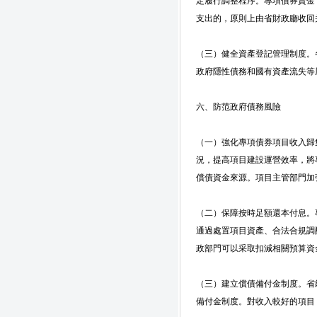
定履行調整程序。專項債券資金
支出的，原則上由省財政廳收回
（三）健全資產登記管理制度。
政府隱性債務和國有資產流失等
六、防范政府債務風險
（一）強化專項債券項目收入歸
況，提高項目建設運營效率，將
償債資金來源。項目主管部門加
（二）保障按時足額還本付息。
通過處置項目資產、合法合規調
政部門可以采取扣減相關預算資
（三）建立償債備付金制度。省
備付金制度。對收入較好的項目