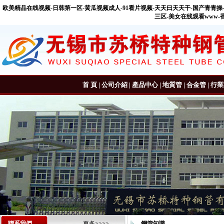
欧美精品在线视频-日韩第一区-黄瓜视频成人-91看片视频-天天曰天天干-国产青青操
三区-美女在线观看www-
首 頁
|
公司介紹
|
產品中心
|
地質管
|
合金管
|
行業
聯系我們
更多>>>>
鋼管知識