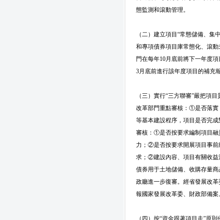
態監測和滾動管理。
（二）建立項目“常態儲備、集
和專項債券項目庫常態化、滾動
門在每年10月底前將下一年度
3月底前進行該年度項目的補充
（三）實行“三方聯審”嚴把項
改革部門重點審核：①是否落實
等基本建設程序，項目是否完成
審核：①是否按要求編制項目融
力；②是否按要求開展項目事前
求；②建設內容、項目有關收益
債券用于土地儲備、收購存量商
政廳進一步復審。經省發展改革
報國家發展改革委、財政部備案
（四）按“資金跟著項目走”原