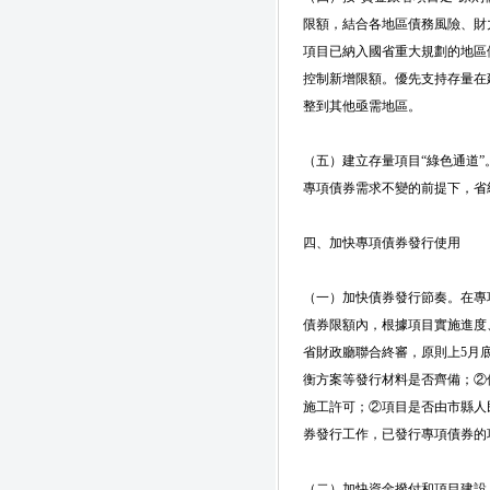
限額，結合各地區債務風險、財
項目已納入國省重大規劃的地區
控制新增限額。優先支持存量在
整到其他亟需地區。
（五）建立存量項目“綠色通道
專項債券需求不變的前提下，省級
四、加快專項債券發行使用
（一）加快債券發行節奏。在專
債券限額內，根據項目實施進度
省財政廳聯合終審，原則上5月
衡方案等發行材料是否齊備；②
施工許可；②項目是否由市縣人
券發行工作，已發行專項債券的
（二）加快資金撥付和項目建設